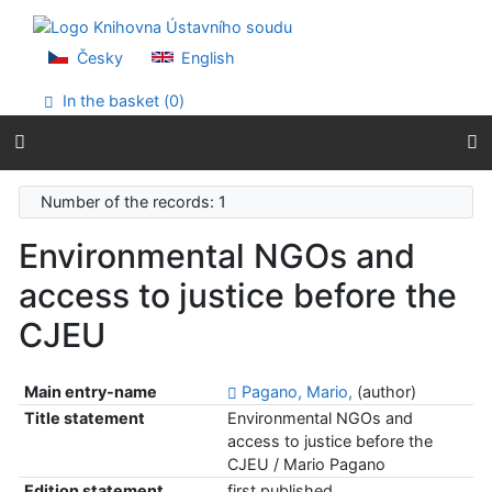
Go to content
Go to menu
Accessibility declaration
Česky
English
In the basket (
0
)
Number of the records: 1
Environmental NGOs and
access to justice before the
CJEU
Main entry-name
Pagano, Mario,
(author)
Title statement
Environmental NGOs and
access to justice before the
CJEU / Mario Pagano
Edition statement
first published