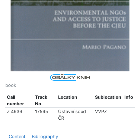
book
Call
Track
Location
Sublocation
Info
number
No.
Z 4936
17595
Ústavní soud
VVPZ
ČR
Content
Bibliography