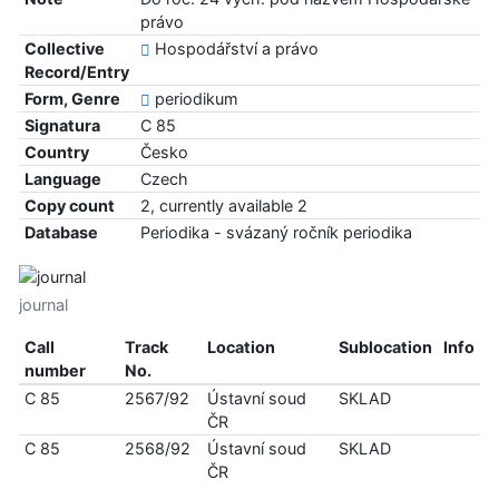
právo
Collective
Hospodářství a právo
Record/Entry
Form, Genre
periodikum
Signatura
C 85
Country
Česko
Language
Czech
Copy count
2, currently available 2
Database
Periodika - svázaný ročník periodika
journal
Call
Track
Location
Sublocation
Info
number
No.
C 85
2567/92
Ústavní soud
SKLAD
ČR
C 85
2568/92
Ústavní soud
SKLAD
ČR