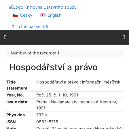
Go to content
Go to menu
Accessibility declaration
Česky
English
In the basket (
0
)
Number of the records: 1
Hospodářství a právo
Title
Hospodářství a právo : informační měsíčník
statement
Year, No.
Roč. 25, č. 1-10, 1991
Issue data
Praha : Nakladatelství technické literatury,
1991
Phys.des.
797 s.
ISSN
0862-8718
Note
Do roč. 24 vych. pod názvem Hospodářské