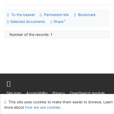
To the basket
Permanent link
Bookmark
Selected documents
Share
Number of the records: 1
Site map
Accessibility
Privacy
OpenSearch module
Feedback form
Cookie settings
This site uses cookies to make them easier to browse. Learn
more about
how we use cookies
.
Ústavní soud, IČO: 48513687, se sídlem Joštova 625/8,