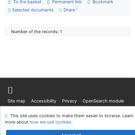
To the basket
Permanent link
Bookmark
Selected documents
Share
Number of the records: 1
Site map
Accessibility
Privacy
OpenSearch module
Feedback form
Cookie settings
This site uses cookies to make them easier to browse. Learn
more about
how we use cookies
.
Ústavní soud, IČO: 48513687, se sídlem Joštova 625/8,
660 83 Brno