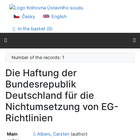
Go to content
Go to menu
Accessibility declaration
Česky
English
In the basket (
0
)
Number of the records: 1
Die Haftung der
Bundesrepublik
Deutschland für die
Nichtumsetzung von EG-
Richtlinien
Main
Albers, Carsten
(author)