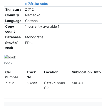
Záruka státu
Signatura
Z 712
Country
Německo
Language
German
Copy
1, currently available 1
count
Database
Monografie
Stavěcí
EP-....
znak
book
Call
Track
Location
Sublocation
Info
number
No.
Z 712
682/99
Ústavní soud
SKLAD
ČR