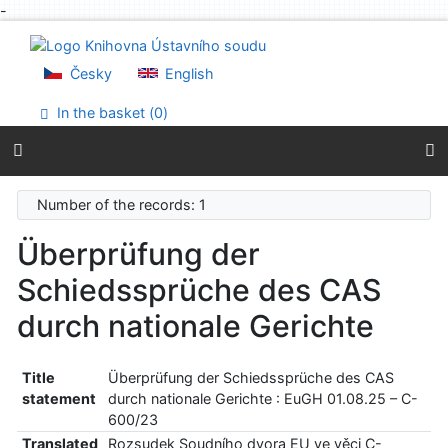
-
Go to content
Go to menu
Accessibility declaration
Česky
English
In the basket (
0
)
Number of the records: 1
Überprüfung der
Schiedssprüche des CAS
durch nationale Gerichte
Title
Überprüfung der Schiedssprüche des CAS
statement
durch nationale Gerichte : EuGH 01.08.25 – C-
600/23
Translated
Rozsudek Soudního dvora EU ve věci C-