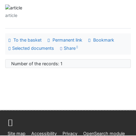
article
To the basket
Permanent link
Bookmark
Selected documents
Share
Number of the records: 1
Site map
Accessibility
Privacy
OpenSearch module