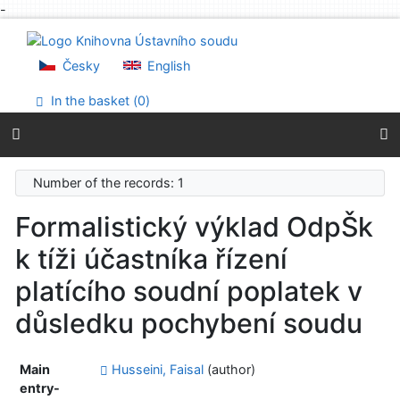
-
Go to content
Go to menu
Accessibility declaration
Česky
English
In the basket (
0
)
Number of the records: 1
Formalistický výklad OdpŠk
k tíži účastníka řízení
platícího soudní poplatek v
důsledku pochybení soudu
Main
Husseini, Faisal
(author)
entry-