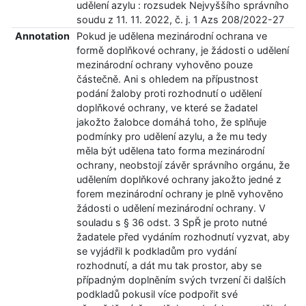
udělení azylu : rozsudek Nejvyššího správního
soudu z 11. 11. 2022, č. j. 1 Azs 208/2022-27
Annotation
Pokud je udělena mezinárodní ochrana ve
formě doplňkové ochrany, je žádosti o udělení
mezinárodní ochrany vyhověno pouze
částečně. Ani s ohledem na přípustnost
podání žaloby proti rozhodnutí o udělení
doplňkové ochrany, ve které se žadatel
jakožto žalobce domáhá toho, že splňuje
podmínky pro udělení azylu, a že mu tedy
měla být udělena tato forma mezinárodní
ochrany, neobstojí závěr správního orgánu, že
udělením doplňkové ochrany jakožto jedné z
forem mezinárodní ochrany je plně vyhověno
žádosti o udělení mezinárodní ochrany. V
souladu s § 36 odst. 3 SpŘ je proto nutné
žadatele před vydáním rozhodnutí vyzvat, aby
se vyjádřil k podkladům pro vydání
rozhodnutí, a dát mu tak prostor, aby se
případným doplněním svých tvrzení či dalších
podkladů pokusil více podpořit své