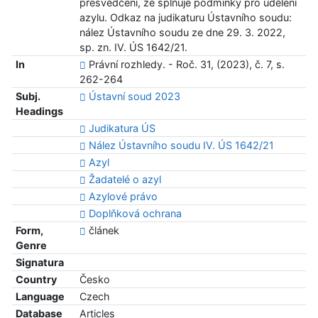
přesvědčení, že splňuje podmínky pro udělení
azylu. Odkaz na judikaturu Ústavního soudu:
nález Ústavního soudu ze dne 29. 3. 2022,
sp. zn. IV. ÚS 1642/21.
In
Právní rozhledy. - Roč. 31, (2023), č. 7, s.
262-264
Subj.
Ústavní soud 2023
Headings
Judikatura ÚS
Nález Ústavního soudu IV. ÚS 1642/21
Azyl
Žadatelé o azyl
Azylové právo
Doplňková ochrana
Form,
článek
Genre
Signatura
Country
Česko
Language
Czech
Database
Articles