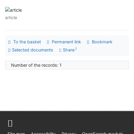
article
To the basket
Permanent link
Bookmark
Selected documents
Share
Number of the records: 1
Site map
Accessibility
Privacy
OpenSearch module