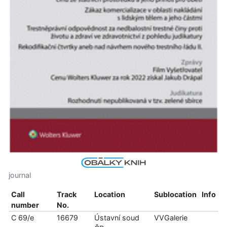
journal
Call
Track
Location
Sublocation
Info
number
No.
C 69/e
16679
Ústavní soud
VVGalerie