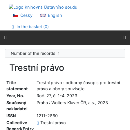
Go to content
Go to menu
Accessibility declaration
Česky
English
In the basket (
0
)
Number of the records: 1
Trestní právo
Title
Trestní právo : odborný časopis pro trestní
statement
právo a obory související
Year, No.
Roč. 27, č. 1-4, 2023
Současný
Praha : Wolters Kluver ČR, a.s., 2023
nakladatel
ISSN
1211-2860
Collective
Trestní právo
Record/Entry