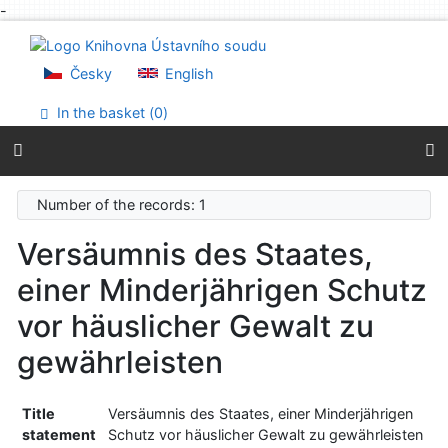
-
Go to content
Go to menu
Accessibility declaration
Česky
English
In the basket (
0
)
Number of the records: 1
Versäumnis des Staates,
einer Minderjährigen Schutz
vor häuslicher Gewalt zu
gewährleisten
Title
Versäumnis des Staates, einer Minderjährigen
statement
Schutz vor häuslicher Gewalt zu gewährleisten