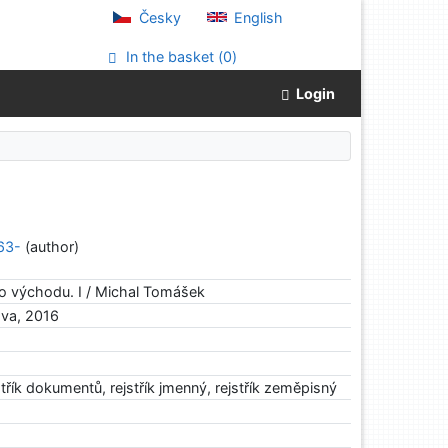
Česky
English
In the basket (
0
)
Login
63-
(author)
o východu. I / Michal Tomášek
ova, 2016
třík dokumentů, rejstřík jmenný, rejstřík zeměpisný