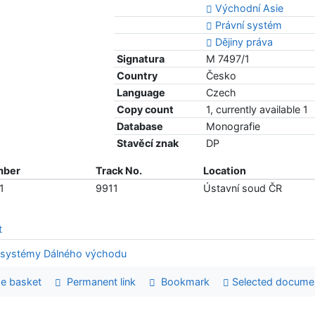
Východní Asie
Právní systém
Dějiny práva
Signatura
M 7497/1
Country
Česko
Language
Czech
Copy count
1, currently available 1
Database
Monografie
Stavěcí znak
DP
mber
Track No.
Location
1
9911
Ústavní soud ČR
t
e basket
Permanent link
Bookmark
Selected docume