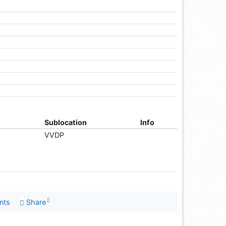
Sublocation
Info
VVDP
nts
Share