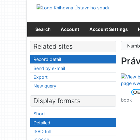
Go to content
Go to menu
Accessibility declaration
Search
Account
Account Settings
Related sites
Numbe
Prá
Record detail
Send by e-mail
Export
New query
Display formats
book
Short
Detailed
ISBD full