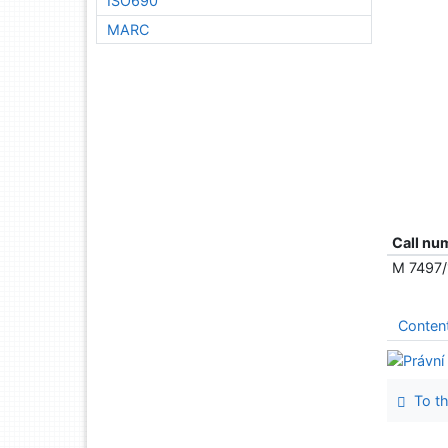
ISO690
MARC
Call nu
M 7497/
Conten
To th