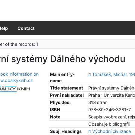
Help
Contact
r of the records: 1
vní systémy Dálného východu
Main entry-
Tomášek, Michal, 19
name
Title statement
Právní systémy Dálnéh
První nakladatel
Praha : Univerzita Karl
Phys.des.
313 stran
ISBN
978-80-246-3381-7
Note
Soupis vyobrazení, rejs
Obsahuje bibliografii
Subj. Headings
Východní civilizace