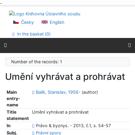
-
Go to content
Go to menu
Accessibility declaration
Česky
English
In the basket (
0
)
Number of the records: 1
Umění vyhrávat a prohrávat
Main
Balík, Stanislav, 1956-
(author)
entry-
name
Title
Umění vyhrávat a prohrávat
statement
In
Právo & byznys. - 2013, č.1, s. 54-57
Subj.
Právní spory