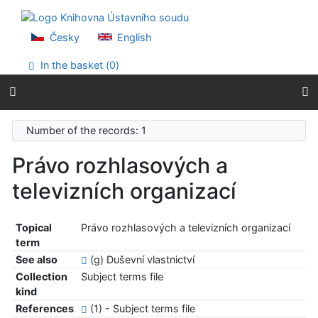
Go to content
Go to menu
Accessibility declaration
Česky
English
In the basket (
0
)
Number of the records: 1
Právo rozhlasových a
televizních organizací
Topical
Právo rozhlasových a televizních organizací
term
See also
(g) Duševní vlastnictví
Collection
Subject terms file
kind
References
(1) - Subject terms file