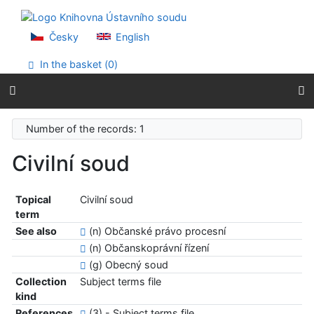
Go to content
Go to menu
Accessibility declaration
Česky
English
In the basket (
0
)
Number of the records: 1
Civilní soud
Topical
Civilní soud
term
See also
(n) Občanské právo procesní
(n) Občanskoprávní řízení
(g) Obecný soud
Collection
Subject terms file
kind
References
(3) - Subject terms file