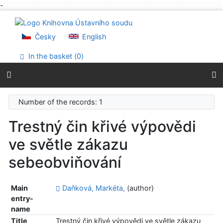
-
Go to content
Go to menu
Accessibility declaration
Česky
English
In the basket (
0
)
Number of the records: 1
Trestný čin křivé výpovědi
ve světle zákazu
sebeobviňování
Main
Daňková, Markéta,
(author)
entry-
name
Title
Trestný čin křivé výpovědi ve světle zákazu