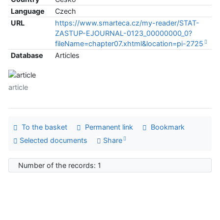
Language
Czech
URL
https://www.smarteca.cz/my-reader/STAT-
ZASTUP-EJOURNAL-0123_00000000_0?
fileName=chapter07.xhtml&location=pi-2725
Database
Articles
article
To the basket
Permanent link
Bookmark
Selected documents
Share
Number of the records: 1