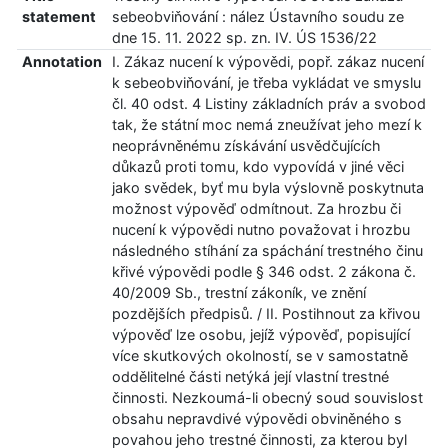
statement
sebeobviňování : nález Ústavního soudu ze
dne 15. 11. 2022 sp. zn. IV. ÚS 1536/22
Annotation
I. Zákaz nucení k výpovědi, popř. zákaz nucení
k sebeobviňování, je třeba vykládat ve smyslu
čl. 40 odst. 4 Listiny základních práv a svobod
tak, že státní moc nemá zneužívat jeho mezí k
neoprávněnému získávání usvědčujících
důkazů proti tomu, kdo vypovídá v jiné věci
jako svědek, byť mu byla výslovně poskytnuta
možnost výpověď odmítnout. Za hrozbu či
nucení k výpovědi nutno považovat i hrozbu
následného stíhání za spáchání trestného činu
křivé výpovědi podle § 346 odst. 2 zákona č.
40/2009 Sb., trestní zákoník, ve znění
pozdějších předpisů. / II. Postihnout za křivou
výpověď lze osobu, jejíž výpověď, popisující
více skutkových okolností, se v samostatně
oddělitelné části netýká její vlastní trestné
činnosti. Nezkoumá-li obecný soud souvislost
obsahu nepravdivé výpovědi obviněného s
povahou jeho trestné činnosti, za kterou byl