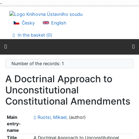
-
Go to content
Go to menu
Accessibility declaration
Česky
English
In the basket (
0
)
Number of the records: 1
A Doctrinal Approach to
Unconstitutional
Constitutional Amendments
Main
Ruotsi, Mikael,
(author)
entry-
name
Title
A Doctrinal Approach to Unconstitutional