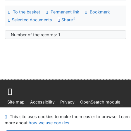
To the basket
Permanent link
Bookmark
Selected documents
Share
Number of the records: 1
Site map
Accessibility
Privacy
OpenSearch module
Feedback form
Cookie settings
This site uses cookies to make them easier to browse. Learn
more about
how we use cookies
.
Ústavní soud, IČO: 48513687, se sídlem Joštova 625/8,
660 83 Brno