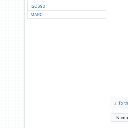
ISO690
MARC
To th
Numbe