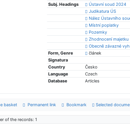
Subj. Headings
Ústavní soud 2024
Judikatura ÚS
Nález Ústavního sou
Místní poplatky
Pozemky
Zhodnocení majetku
Obecně závazné vyh
Form, Genre
článek
Signatura
Country
Česko
Language
Czech
Database
Articles
e basket
Permanent link
Bookmark
Selected docume
r of the records: 1