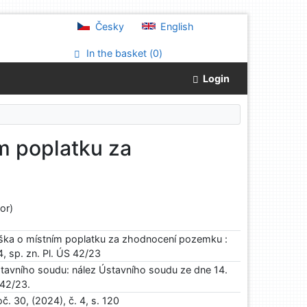
Česky
English
In the basket (
0
)
Login
m poplatku za
or)
ška o místním poplatku za zhodnocení pozemku :
, sp. zn. Pl. ÚS 42/23
stavního soudu: nález Ústavního soudu ze dne 14.
 42/23.
č. 30, (2024), č. 4, s. 120