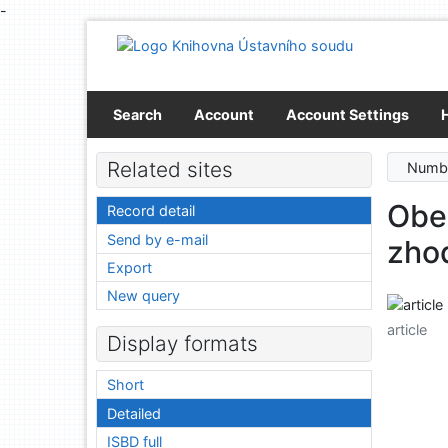
-
Go to content
Go to menu
Accessibility declaration
Search
Account
Account Settings
Related sites
Numbe
Obe
Record detail
Send by e-mail
zho
Export
New query
article
Display formats
Short
Detailed
ISBD full