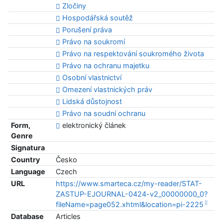
Zločiny
Hospodářská soutěž
Porušení práva
Právo na soukromí
Právo na respektování soukromého života
Právo na ochranu majetku
Osobní vlastnictví
Omezení vlastnických práv
Lidská důstojnost
Právo na soudní ochranu
Form,
elektronický článek
Genre
Signatura
Country
Česko
Language
Czech
URL
https://www.smarteca.cz/my-reader/STAT-
ZASTUP-EJOURNAL-0424-v2_00000000_0?
fileName=page052.xhtml&location=pi-2225
Database
Articles