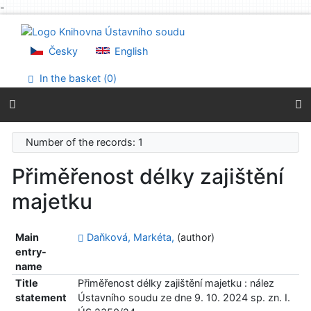
-
Go to content
Go to menu
Accessibility declaration
Česky
English
In the basket (
0
)
Number of the records: 1
Přiměřenost délky zajištění
majetku
Main
Daňková, Markéta,
(author)
entry-
name
Title
Přiměřenost délky zajištění majetku : nález
statement
Ústavního soudu ze dne 9. 10. 2024 sp. zn. I.