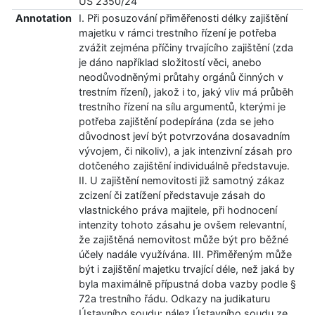
ÚS 2350/24
Annotation
I. Při posuzování přiměřenosti délky zajištění
majetku v rámci trestního řízení je potřeba
zvážit zejména příčiny trvajícího zajištění (zda
je dáno například složitostí věci, anebo
neodůvodněnými průtahy orgánů činných v
trestním řízení), jakož i to, jaký vliv má průběh
trestního řízení na sílu argumentů, kterými je
potřeba zajištění podepírána (zda se jeho
důvodnost jeví být potvrzována dosavadním
vývojem, či nikoliv), a jak intenzivní zásah pro
dotčeného zajištění individuálně představuje.
II. U zajištění nemovitosti již samotný zákaz
zcizení či zatížení představuje zásah do
vlastnického práva majitele, při hodnocení
intenzity tohoto zásahu je ovšem relevantní,
že zajištěná nemovitost může být pro běžné
účely nadále využívána. III. Přiměřeným může
být i zajištění majetku trvající déle, než jaká by
byla maximálně přípustná doba vazby podle §
72a trestního řádu. Odkazy na judikaturu
Ústavního soudu: nález Ústavního soudu ze