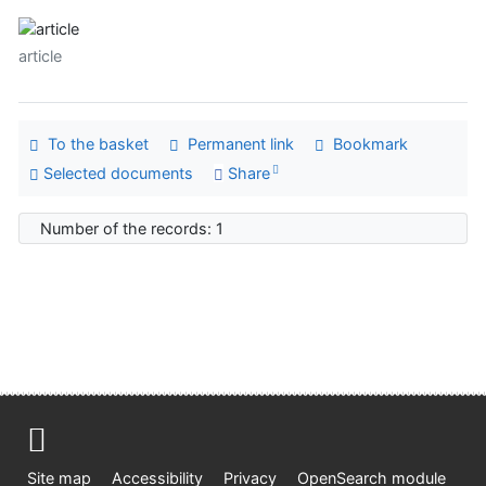
article
To the basket
Permanent link
Bookmark
Selected documents
Share
Number of the records: 1
Site map
Accessibility
Privacy
OpenSearch module