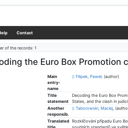
Help
Contact
r of the records: 1
oding the Euro Box Promotion 
Main
Filipek, Paweł,
(author)
entry-
name
Title
Decoding the Euro Box Promot
statement
States, and the clash in judic
Another
Taborowski, Maciej,
(autho
responsib.
Translated
Rozklíčování případu Euro Bo
title
soudních standardů ve světle