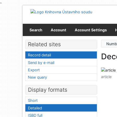
-
Go to content
Go to menu
Accessibility declaration
Search
Account
Account Settings
Related sites
Numbe
Dec
Record detail
Send by e-mail
Export
article
New query
Display formats
Short
Detailed
ISBD full