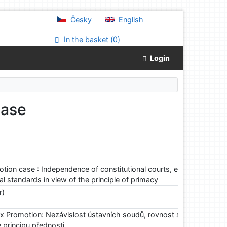
Česky
English
In the basket (
0
)
Login
case
ion case : Independence of constitutional courts, equality of
ial standards in view of the principle of primacy
r)
x Promotion: Nezávislost ústavních soudů, rovnost států a střet
 principu přednosti