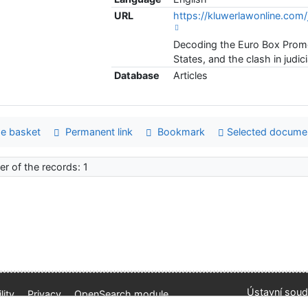
URL
https://kluwerlawonline.c
Decoding the Euro Box Promot
States, and the clash in judic
Database
Articles
e basket
Permanent link
Bookmark
Selected docume
r of the records: 1
Ústavní soud
lity
Privacy
OpenSearch module