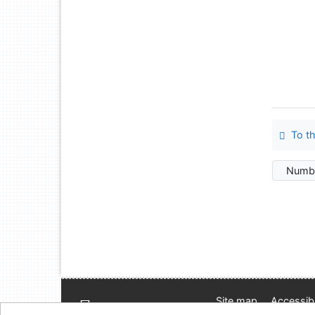
To th
Numbe
Site map
Accessibi