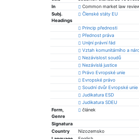
In
Common market law review. 
Subj.
Členské státy EU
Headings
Princip přednosti
Přednost práva
Unijní právní řád
Vztah komunitárního a nár
Nezávislost soudů
Nezávislá justice
Právo Evropské unie
Evropské právo
Soudní dvůr Evropské unie
Judikatura ESD
Judikatura SDEU
Form,
článek
Genre
Signatura
Country
Nizozemsko
Language
English