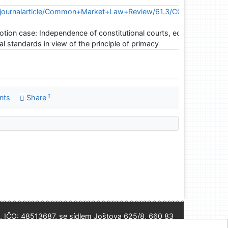
om/journalarticle/Common+Market+Law+Review/61.3/COLA2024052
ion case: Independence of constitutional courts, equality of
ial standards in view of the principle of primacy
nts
Share
, IČO: 48513687, se sídlem Joštova 625/8, 660 83
Brno