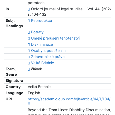
potratech
In
Oxford journal of legal studies. - Vol. 44, (2024), 
s. 104-132
Subj.
Reprodukce
Headings
Potraty
Umělé přerušení těhotenství
Diskriminace
Osoby s postižením
Zdravotnické právo
Velká Británie
Form,
článek
Genre
Signatura
Country
Velká Británie
Language
English
URL
https://academic.oup.com/ojls/article/44/1/104/7
Beyond the Tram Lines: Disability Discrimination,