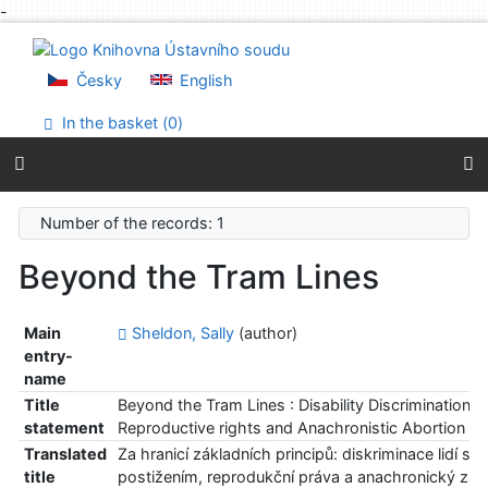
-
Go to content
Go to menu
Accessibility declaration
Česky
English
In the basket (
0
)
Number of the records: 1
Beyond the Tram Lines
Main
Sheldon, Sally
(author)
entry-
name
Title
Beyond the Tram Lines : Disability Discrimination,
statement
Reproductive rights and Anachronistic Abortion L
Translated
Za hranicí základních principů: diskriminace lidí s
title
postižením, reprodukční práva a anachronický zák