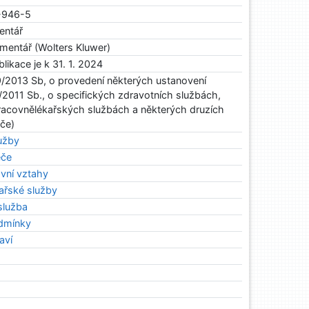
-946-5
entář
mentář (Wolters Kluwer)
blikace je k 31. 1. 2024
9/2013 Sb, o provedení některých ustanovení
/2011 Sb., o specifických zdravotních službách,
racovnělékařských službách a některých druzích
če)
lužby
éče
vní vztahy
ařské služby
služba
dmínky
aví