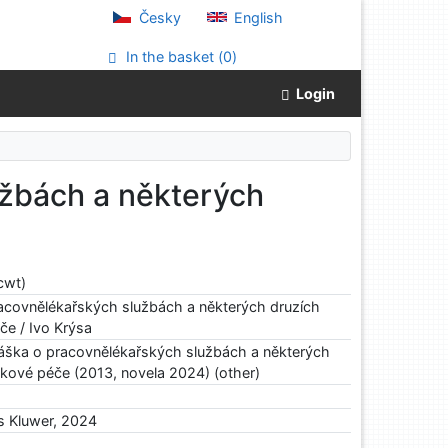
Česky
English
In the basket (
0
)
Login
užbách a některých
cwt)
acovnělékařských službách a některých druzích
e / Ivo Krýsa
áška o pracovnělékařských službách a některých
kové péče (2013, novela 2024) (other)
rs Kluwer, 2024