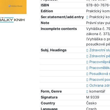
ISBN
978-80-7676
Edition
Praktický kom
Ser.statement/add.entry
Praktický ko
Note
Právní stav pu
Incomplete contents
Vyhláška č. 7
zákona č. 373
(Vyhláška o p
posudkové pé
Subj. Headings
Zdravotní s
Zdravotní p
Pracovněprá
Pracovnělék
Posudková 
Pracovní po
Ochrana zdr
Form, Genre
komentář
Signatura
M 9339
Country
Česko
Language
Czech