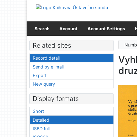
Go to content
Go to menu
Accessibility declaration
Search
Account
Account Settings
Related sites
Numbe
Vyh
Record detail
Send by e-mail
dru
Export
New query
Display formats
Short
Detailed
ISBD full