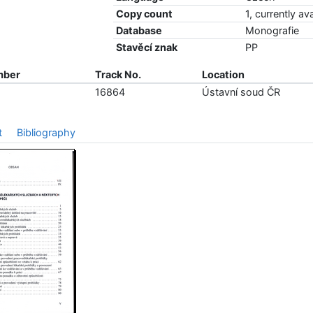
Copy count
1, currently av
Database
Monografie
Stavěcí znak
PP
mber
Track No.
Location
16864
Ústavní soud ČR
t
Bibliography