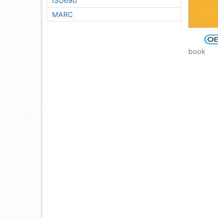
ISO690
MARC
book