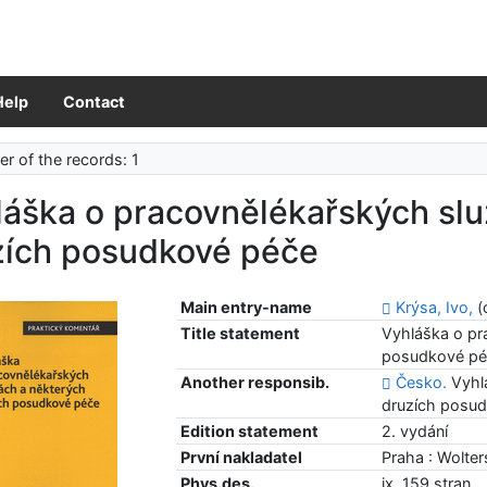
Help
Contact
r of the records: 1
láška o pracovnělékařských sl
zích posudkové péče
Main entry-name
Krýsa, Ivo,
(
Title statement
Vyhláška o pr
posudkové péč
Another responsib.
Česko.
Vyhl
druzích posud
Edition statement
2. vydání
První nakladatel
Praha : Wolte
Phys.des.
ix, 159 stran