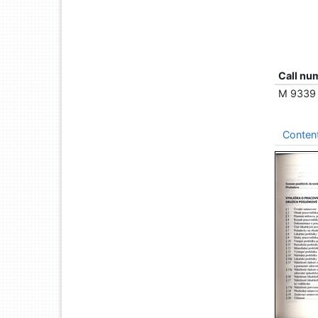
Call nu
M 9339
Conten