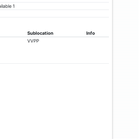
ailable 1
Sublocation
Info
VVPP