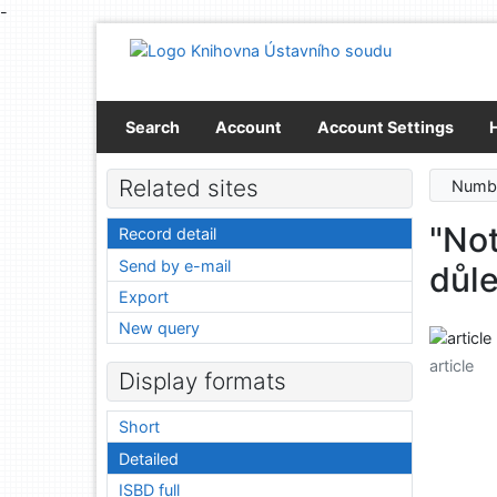
-
Go to content
Go to menu
Accessibility declaration
Search
Account
Account Settings
Related sites
Numbe
"Not
Record detail
Send by e-mail
důle
Export
New query
article
Display formats
Short
Detailed
ISBD full