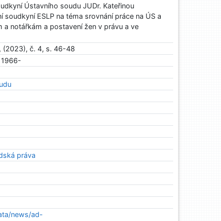
udkyní Ústavního soudu JUDr. Kateřinou
ní soudkyní ESLP na téma srovnání práce na ÚS a
m a notářkám a postavení žen v právu a ve
(2023), č. 4, s. 46-48
 1966-
oudu
idská práva
ata/news/ad-