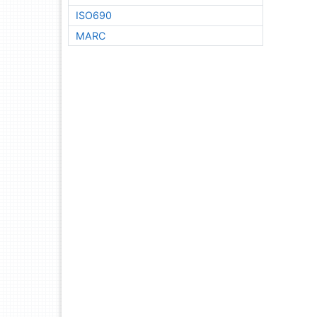
ISO690
MARC