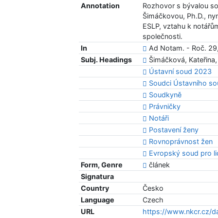
Annotation
Rozhovor s bývalou so
Šimáčkovou, Ph.D., ny
ESLP, vztahu k notářů
společnosti.
In
Ad Notam. - Roč. 29, 
Subj. Headings
Šimáčková, Kateřina,
Ústavní soud 2023
Soudci Ústavního s
Soudkyně
Právničky
Notáři
Postavení ženy
Rovnoprávnost žen
Evropský soud pro l
Form, Genre
článek
Signatura
Country
Česko
Language
Czech
URL
https://www.nkcr.cz/d