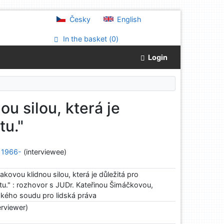
Česky
English
In the basket (
0
)
Login
ou silou, která je
tu."
, 1966-
(interviewee)
takovou klidnou silou, která je důležitá pro
tu." : rozhovor s JUDr. Kateřinou Šimáčkovou,
ského soudu pro lidská práva
erviewer)