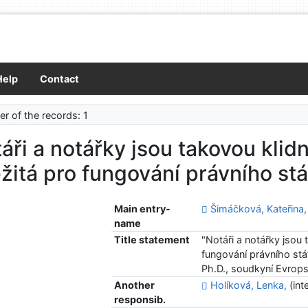
Help
Contact
r of the records: 1
áři a notářky jsou takovou klidn
žitá pro fungování právního stá
Main entry-
Šimáčková, Kateřina
name
Title statement
"Notáři a notářky jsou 
fungování právního stá
Ph.D., soudkyní Evrop
Another
Holíková, Lenka,
(int
responsib.