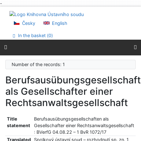
-
Go to content
Go to menu
Accessibility declaration
Česky
English
In the basket (
0
)
Number of the records: 1
Berufsausübungsgesellschaf
als Gesellschafter einer
Rechtsanwaltsgesellschaft
Title
Berufsausübungsgesellschaften als
statement
Gesellschafter einer Rechtsanwaltsgesellschaft
: BVerfG 04.08.22 – 1 BvR 1072/17
Translated
Spolkový ústavní soud – rozhodnutí sp. zn. 1