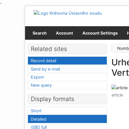
-
Go to content
Go to menu
Accessibility declaration
Search
Account
Account Settings
Related sites
Numbe
Urhe
Record detail
Send by e-mail
Vert
Export
New query
article
Display formats
Short
Detailed
ISBD full