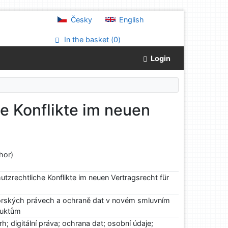
Česky
English
In the basket (
0
)
Login
e Konflikte im neuen
hor)
tzrechtliche Konflikte im neuen Vertragsrecht für
torských právech a ochraně dat v novém smluvním
duktům
trh; digitální práva; ochrana dat; osobní údaje;