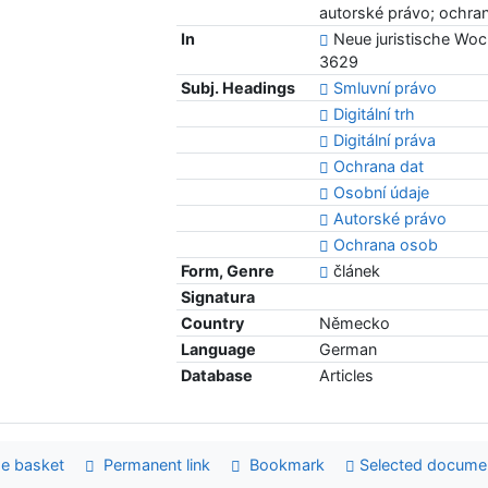
autorské právo; ochra
In
Neue juristische Woch
3629
Subj. Headings
Smluvní právo
Digitální trh
Digitální práva
Ochrana dat
Osobní údaje
Autorské právo
Ochrana osob
Form, Genre
článek
Signatura
Country
Německo
Language
German
Database
Articles
e basket
Permanent link
Bookmark
Selected docume