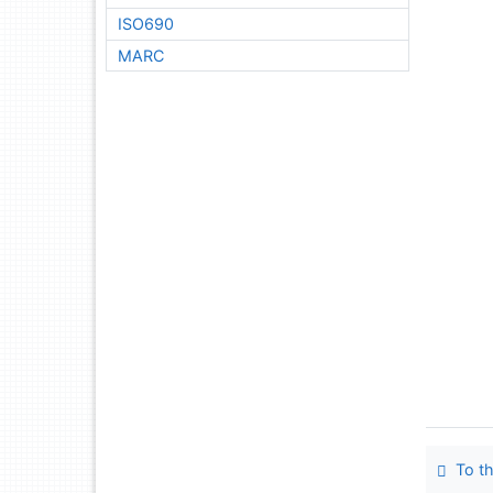
ISO690
MARC
To th