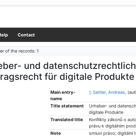
Help
Contact
r of the records: 1
ber- und datenschutzrechtlich
ragsrecht für digitale Produkte
Main entry-
Sattler, Andreas,
(aut
name
Title statement
Urheber- und datenschu
digitale Produkte
Translated title
Konflikty zákonů o au
právu k digitálním pro
Note
smluví právo; digitální 