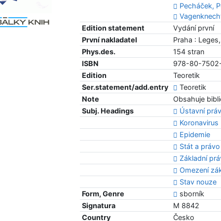
Pecháček, Pe
Vagenknecht,
Edition statement
Vydání první
První nakladatel
Praha : Leges
Phys.des.
154 stran
ISBN
978-80-7502
Edition
Teoretik
Ser.statement/add.entry
Teoretik
Note
Obsahuje bibli
Subj. Headings
Ústavní prá
Koronavirus
Epidemie
Stát a právo
Základní pr
Omezení zák
Stav nouze
Form, Genre
sborník
Signatura
M 8842
Country
Česko