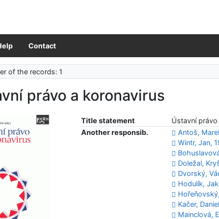
Help
Contact
r of the records: 1
vní právo a koronavirus
Title statement
Ústavní právo 
Another responsib.
Antoš, Mare
Wintr, Jan, 
Bohuslavová
Doležal, Kryš
Dvorský, Vá
Hodulík, Jak
Hořeňovský,
Kačer, Daniel
Mainclová, E