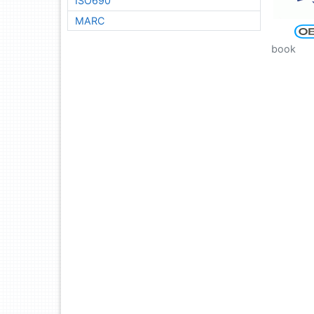
ISO690
MARC
book