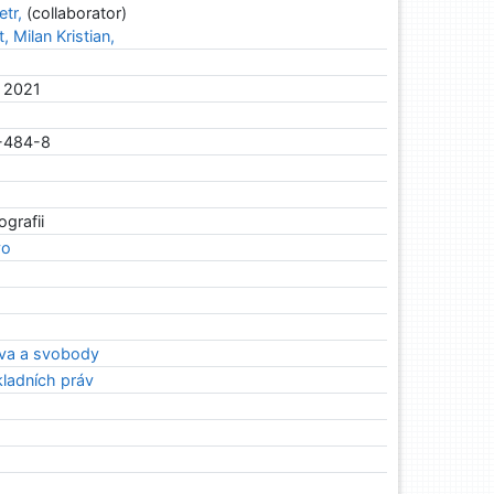
tr,
(collaborator)
 Milan Kristian,
, 2021
-484-8
ografii
vo
áva a svobody
ladních práv