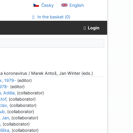
Česky
English
In the basket (
0
)
Login
a koronavirus / Marek Antoš, Jan Winter (eds.)
k, 1979-
(editor)
1978-
(editor)
, Adéla,
(collaborator)
tof,
(collaborator)
clav,
(collaborator)
ub,
(collaborator)
 Jan,
(collaborator)
,
(collaborator)
liška,
(collaborator)