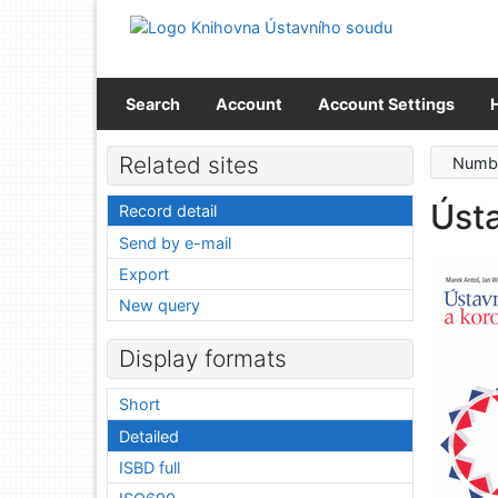
Go to content
Go to menu
Accessibility declaration
Search
Account
Account Settings
Related sites
Numbe
Ústa
Record detail
Send by e-mail
Export
New query
Display formats
Short
Detailed
ISBD full