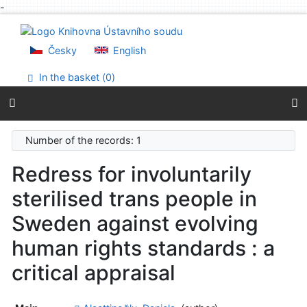
-
Go to content
Go to menu
Accessibility declaration
Česky
English
In the basket (
0
)
Number of the records: 1
Redress for involuntarily
sterilised trans people in
Sweden against evolving
human rights standards : a
critical appraisal