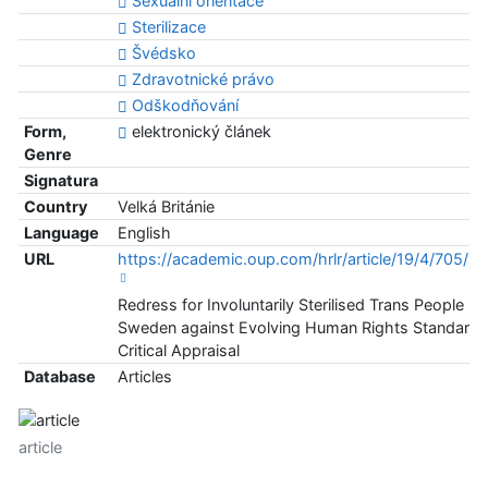
Sexuální orientace
Sterilizace
Švédsko
Zdravotnické právo
Odškodňování
Form,
elektronický článek
Genre
Signatura
Country
Velká Británie
Language
English
URL
https://academic.oup.com/hrlr/article/19/4/705/
Redress for Involuntarily Sterilised Trans People in
Sweden against Evolving Human Rights Standards
Critical Appraisal
Database
Articles
article