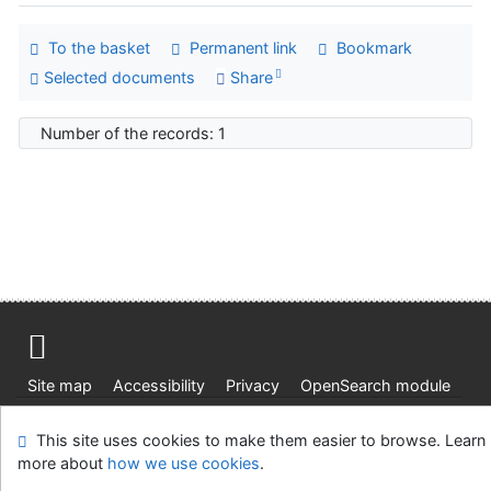
To the basket
Permanent link
Bookmark
Selected documents
Share
Number of the records: 1
Site map
Accessibility
Privacy
OpenSearch module
Feedback form
Cookie settings
This site uses cookies to make them easier to browse. Learn
more about
how we use cookies
.
Ústavní soud, IČO: 48513687, se sídlem Joštova 625/8,