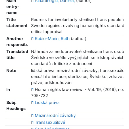
Main
Alaattinoğlu, Daniela,
(author)
entry-
name
Title
Redress for involuntarily sterilised trans people in
statement
Sweden against evolving human rights standards :
critical appraisal
Another
Rubio-Marín, Ruth
(author)
responsib.
Translated
Náhrada za nedobrovolné sterilizace trans osob v
title
Švédsku ve světle vyvýjejících se lidskoprávních
standardů : kritické zhodnocení
Note
lidská práva; mezinárodní závazky; transsexuálové
sexuální orientace; sterilizace; Švédsko; zdravotni
právo; odškodňování
In
Human rights law review. - Vol. 19, (2019), no. 4,
705-732
Subj.
Lidská práva
Headings
Mezinárodní závazky
Transsexuálové