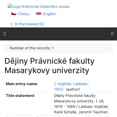
Go to content
Go to menu
Accessibility declaration
Česky
English
In the basket (
0
)
Number of the records: 1
Dějiny Právnické fakulty
Masarykovy univerzity
Main entry-name
Vojáček, Ladislav,
1952-
(author)
Title statement
Dějiny Právnické fakulty
Masarykovy univerzity. 1. díl,
1919 - 1989 / Ladislav Vojáček,
Karel Schelle, Jaromír Tauchen