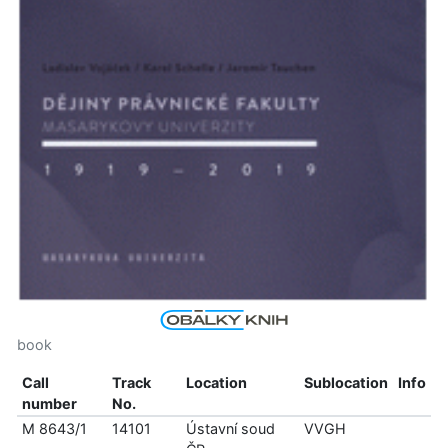
book
Call
Track
Location
Sublocation
Info
number
No.
M 8643/1
14101
Ústavní soud
VVGH