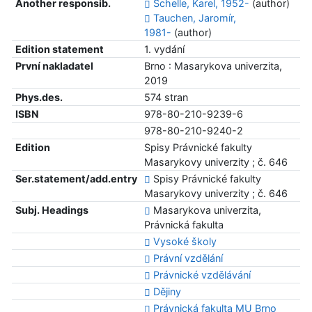
Another responsib.
Schelle, Karel, 1952-
(author)
Tauchen, Jaromír,
1981-
(author)
Edition statement
1. vydání
První nakladatel
Brno : Masarykova univerzita,
2019
Phys.des.
574 stran
ISBN
978-80-210-9239-6
978-80-210-9240-2
Edition
Spisy Právnické fakulty
Masarykovy univerzity ; č. 646
Ser.statement/add.entry
Spisy Právnické fakulty
Masarykovy univerzity ; č. 646
Subj. Headings
Masarykova univerzita,
Právnická fakulta
Vysoké školy
Právní vzdělání
Právnické vzdělávání
Dějiny
Právnická fakulta MU Brno