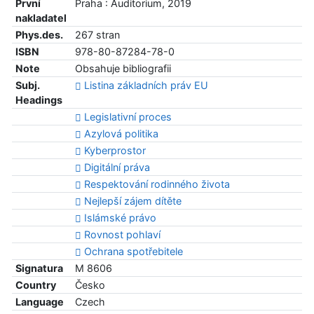
První
Praha : Auditorium, 2019
nakladatel
Phys.des.
267 stran
ISBN
978-80-87284-78-0
Note
Obsahuje bibliografii
Subj.
Listina základních práv EU
Headings
Legislativní proces
Azylová politika
Kyberprostor
Digitální práva
Respektování rodinného života
Nejlepší zájem dítěte
Islámské právo
Rovnost pohlaví
Ochrana spotřebitele
Signatura
M 8606
Country
Česko
Language
Czech