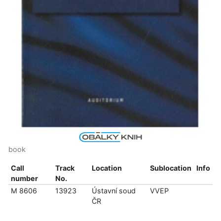
book
Call
Track
Location
Sublocation
Info
number
No.
M 8606
13923
Ústavní soud
VVEP
ČR