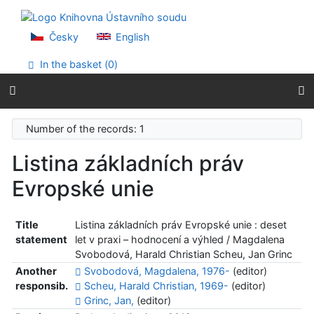
Go to content
Go to menu
Accessibility declaration
Česky
English
In the basket (
0
)
Number of the records: 1
Listina základních práv
Evropské unie
Title
Listina základních práv Evropské unie : deset
statement
let v praxi – hodnocení a výhled / Magdalena
Svobodová, Harald Christian Scheu, Jan Grinc
Another
Svobodová, Magdalena, 1976-
(editor)
responsib.
Scheu, Harald Christian, 1969-
(editor)
Grinc, Jan,
(editor)