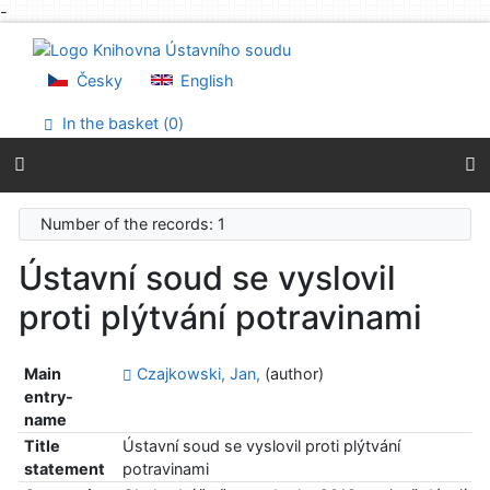
-
Go to content
Go to menu
Accessibility declaration
Česky
English
In the basket (
0
)
Number of the records: 1
Ústavní soud se vyslovil
proti plýtvání potravinami
Main
Czajkowski, Jan,
(author)
entry-
name
Title
Ústavní soud se vyslovil proti plýtvání
statement
potravinami