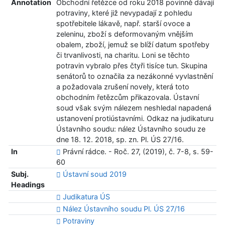
Annotation
Obchodní řetězce od roku 2018 povinně dávají
potraviny, které již nevypadají z pohledu
spotřebitele lákavě, např. starší ovoce a
zeleninu, zboží s deformovaným vnějším
obalem, zboží, jemuž se blíží datum spotřeby
či trvanlivosti, na charitu. Loni se těchto
potravin vybralo přes čtyři tisíce tun. Skupina
senátorů to označila za nezákonné vyvlastnění
a požadovala zrušení novely, která toto
obchodním řetězcům přikazovala. Ústavní
soud však svým nálezem neshledal napadená
ustanovení protiústavními. Odkaz na judikaturu
Ústavního soudu: nález Ústavního soudu ze
dne 18. 12. 2018, sp. zn. Pl. ÚS 27/16.
In
Právní rádce. - Roč. 27, (2019), č. 7-8, s. 59-
60
Subj.
Ústavní soud 2019
Headings
Judikatura ÚS
Nález Ústavního soudu Pl. ÚS 27/16
Potraviny