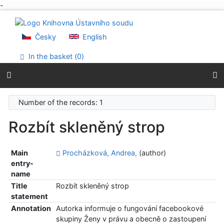
-
Go to content
Go to menu
Accessibility declaration
Česky
English
In the basket (
0
)
Number of the records: 1
Rozbít skleněný strop
Main
Procházková, Andrea,
(author)
entry-
name
Title
Rozbít skleněný strop
statement
Annotation
Autorka informuje o fungování facebookové
skupiny Ženy v právu a obecně o zastoupení