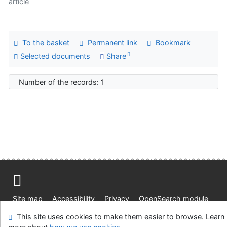
article
To the basket
Permanent link
Bookmark
Selected documents
Share
Number of the records: 1
Site map
Accessibility
Privacy
OpenSearch module
Feedback form
Cookie settings
This site uses cookies to make them easier to browse. Learn