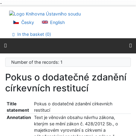
-
Go to content
Go to menu
Accessibility declaration
Česky
English
In the basket (
0
)
Number of the records: 1
Pokus o dodatečné zdanění
církevních restitucí
Title
Pokus o dodatečné zdanění církevních
statement
restitucí
Annotation
Text je věnován obsahu návrhu zákona,
kterým se mění zákon č. 428/2012 Sb., o
majetkovém vyrovnání s církvemi a