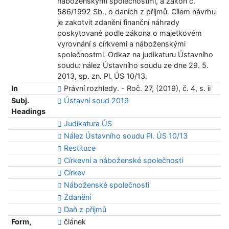
náboženskými společnostmi, a zákon č.
586/1992 Sb., o daních z příjmů. Cílem návrhu
je zakotvit zdanění finanční náhrady
poskytované podle zákona o majetkovém
vyrovnání s církvemi a náboženskými
společnostmi. Odkaz na judikaturu Ústavního
soudu: nález Ústavního soudu ze dne 29. 5.
2013, sp. zn. Pl. ÚS 10/13.
In
Právní rozhledy. - Roč. 27, (2019), č. 4, s. ii
Subj.
Ústavní soud 2019
Headings
Judikatura ÚS
Nález Ústavního soudu Pl. ÚS 10/13
Restituce
Církevní a náboženské společnosti
Církev
Náboženské společnosti
Zdanění
Daň z příjmů
Form,
článek