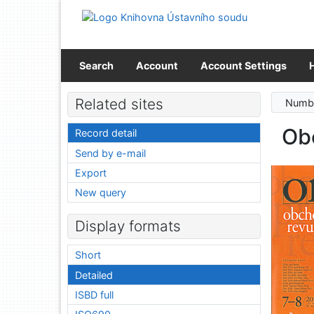
Go to content
Go to menu
Accessibility declaration
Search
Account
Account Settings
Related sites
Numbe
Ob
Record detail
Send by e-mail
Export
New query
Display formats
Short
Detailed
ISBD full