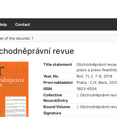
Help
Contact
r of the records: 1
chodněprávní revue
Title statement
Obchodněprávní revue
právo a právo finanční
Year, No.
Roč. 11, č. 7-8, 2019
První nakladatel
Praha : C.H. Beck, 201
ISSN
1803-6554
Collective
Obchodněprávní rev
Record/Entry
Bound Volume
Obchodněprávní rev
Signatura