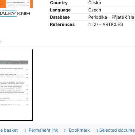
Country
Česko
Language
Czech
Database
Periodika - Přijaté čísla
References
(2) - ARTICLES
t
e basket
Permanent link
Bookmark
Selected docume