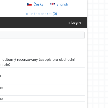
Česky
English
In the basket (
0
)
Login
 : odborný recenzovaný časopis pro obchodní
ch trhů
9
ue
ue