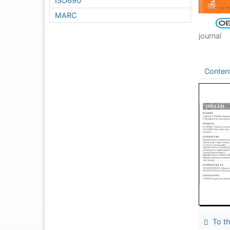
ISO690
MARC
journal
Conten
To th