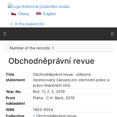
Go to content
Go to menu
Accessibility declaration
Česky
English
In the basket (
0
)
Number of the records: 1
Obchodněprávní revue
Title
Obchodněprávní revue : odborný
statement
recenzovaný časopis pro obchodní právo a
právo finančních trhů
Year, No.
Roč. 11, č. 2, 2019
První
Praha : C.H. Beck, 2019
nakladatel
ISSN
1803-6554
Collective
Obchodněprávní revue