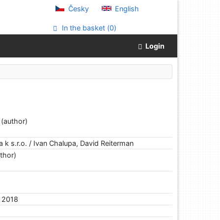
Česky
English
In the basket (
0
)
Login
(author)
 k s.r.o. / Ivan Chalupa, David Reiterman
thor)
, 2018