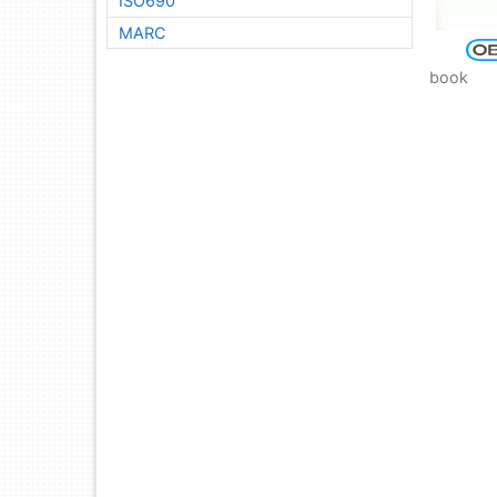
ISO690
MARC
book