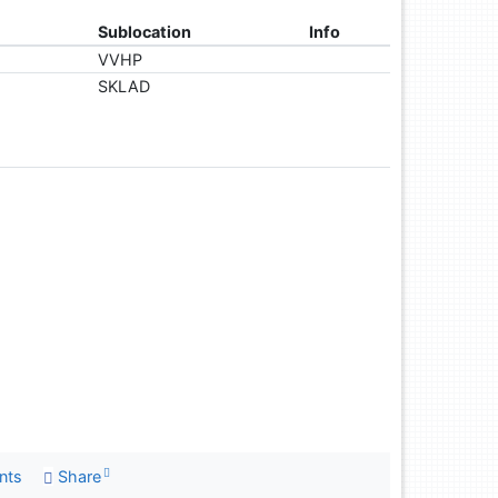
Sublocation
Info
VVHP
SKLAD
nts
Share