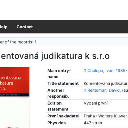
Help
Contact
r of the records: 1
ntovaná judikatura k s.r.o
Main entry-
Chalupa, Ivan, 1985-
name
Title statement
Komentovaná judikatura
Another
Reiterman, David,
(au
responsib.
Edition
Vydání první
statement
První nakladatel
Praha : Wolters Kluwer
Phys.des.
447 stran