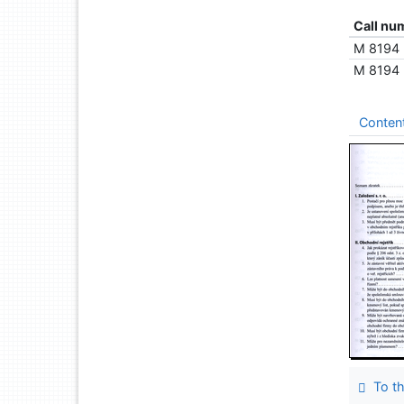
Call nu
M 8194
M 8194
Conten
To th