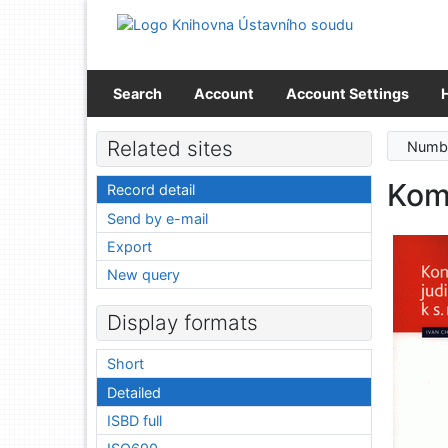
Go to content
Go to menu
Accessibility declaration
Search
Account
Account Settings
Related sites
Numbe
Kome
Record detail
Send by e-mail
Export
New query
Display formats
Short
Detailed
ISBD full