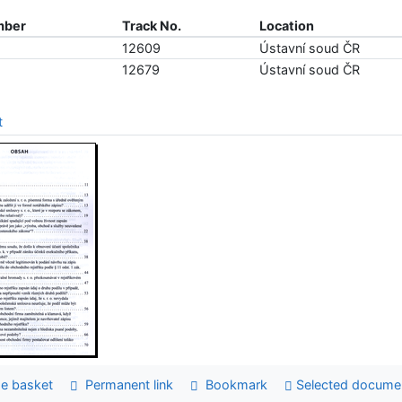
mber
Track No.
Location
12609
Ústavní soud ČR
12679
Ústavní soud ČR
t
e basket
Permanent link
Bookmark
Selected docume