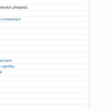
právních předpisů
ním omezeným
rporace
rejstříku
ČR