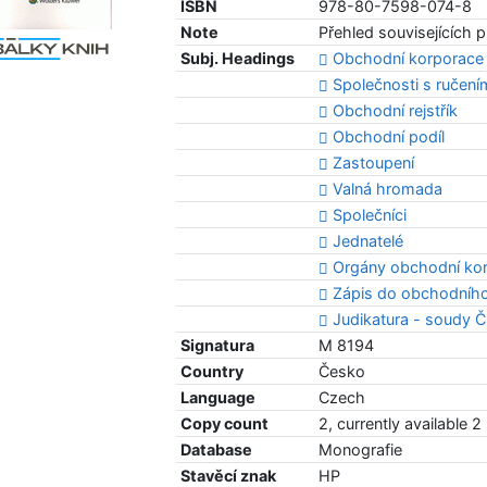
ISBN
978-80-7598-074-8
Note
Přehled souvisejících 
Subj. Headings
Obchodní korporace
Společnosti s ruče
Obchodní rejstřík
Obchodní podíl
Zastoupení
Valná hromada
Společníci
Jednatelé
Orgány obchodní ko
Zápis do obchodního 
Judikatura - soudy 
Signatura
M 8194
Country
Česko
Language
Czech
Copy count
2, currently available 2
Database
Monografie
Stavěcí znak
HP