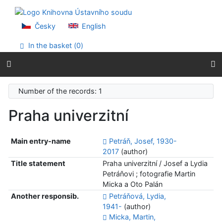
Go to content
Go to menu
Accessibility declaration
Česky
English
In the basket (
0
)
Number of the records: 1
Praha univerzitní
Main entry-name
Petráň, Josef, 1930-
2017
(author)
Title statement
Praha univerzitní / Josef a Lydia
Petráňovi ; fotografie Martin
Micka a Oto Palán
Another responsib.
Petráňová, Lydia,
1941-
(author)
Micka, Martin,