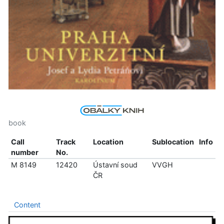
book
Call
Track
Location
Sublocation
Info
number
No.
M 8149
12420
Ústavní soud
VVGH
ČR
Content