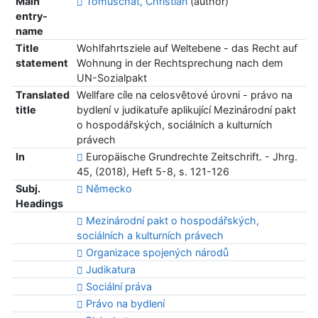
Main
Tomuschat, Christian
(author)
entry-
name
Title
Wohlfahrtsziele auf Weltebene - das Recht auf
statement
Wohnung in der Rechtsprechung nach dem
UN-Sozialpakt
Translated
Wellfare cíle na celosvětové úrovni - právo na
title
bydlení v judikatuře aplikující Mezinárodní pakt
o hospodářských, sociálních a kulturních
právech
In
Europäische Grundrechte Zeitschrift. - Jhrg.
45, (2018), Heft 5-8, s. 121-126
Subj.
Německo
Headings
Mezinárodní pakt o hospodářských,
sociálních a kulturních právech
Organizace spojených národů
Judikatura
Sociální práva
Právo na bydlení