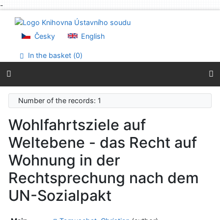
-
Go to content
Go to menu
Accessibility declaration
Česky
English
In the basket (
0
)
Number of the records: 1
Wohlfahrtsziele auf
Weltebene - das Recht auf
Wohnung in der
Rechtsprechung nach dem
UN-Sozialpakt