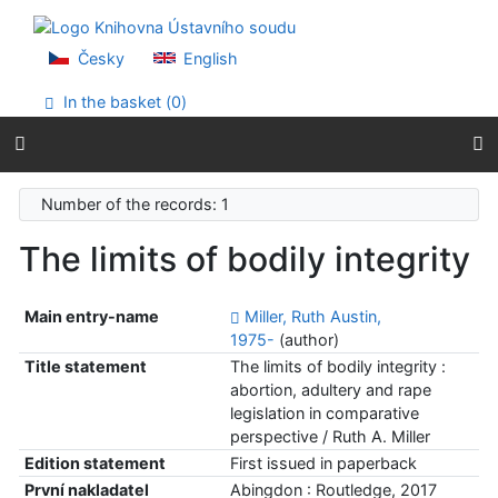
Go to content
Go to menu
Accessibility declaration
Česky
English
In the basket (
0
)
Number of the records: 1
The limits of bodily integrity
Main entry-name
Miller, Ruth Austin,
1975-
(author)
Title statement
The limits of bodily integrity :
abortion, adultery and rape
legislation in comparative
perspective / Ruth A. Miller
Edition statement
First issued in paperback
První nakladatel
Abingdon : Routledge, 2017