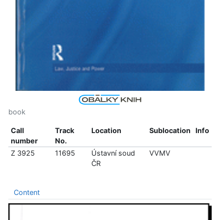
book
Call
Track
Location
Sublocation
Info
number
No.
Z 3925
11695
Ústavní soud
VVMV
ČR
Content