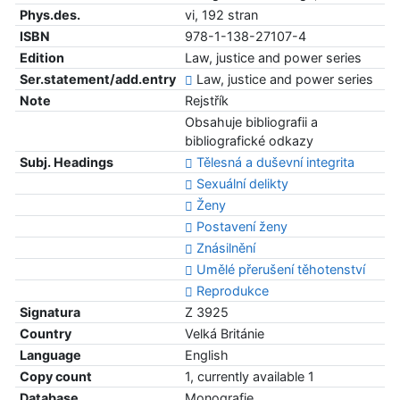
Phys.des.
vi, 192 stran
ISBN
978-1-138-27107-4
Edition
Law, justice and power series
Ser.statement/add.entry
Law, justice and power series
Note
Rejstřík
Obsahuje bibliografii a
bibliografické odkazy
Subj. Headings
Tělesná a duševní integrita
Sexuální delikty
Ženy
Postavení ženy
Znásilnění
Umělé přerušení těhotenství
Reprodukce
Signatura
Z 3925
Country
Velká Británie
Language
English
Copy count
1, currently available 1
Database
Monografie