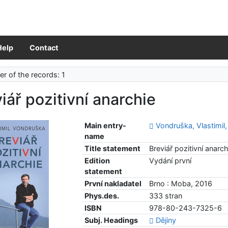
Help
Contact
r of the records: 1
iář pozitivní anarchie
Main entry-
Vondruška, Vlastimil
name
Title statement
Breviář pozitivní anarc
Edition
Vydání první
statement
První nakladatel
Brno : Moba, 2016
Phys.des.
333 stran
ISBN
978-80-243-7325-6
Subj. Headings
Dějiny