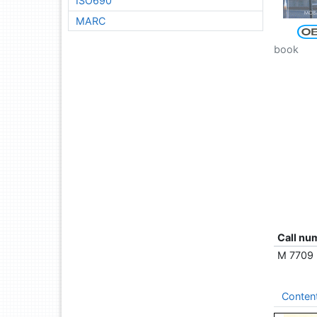
ISO690
MARC
book
Call nu
M 7709
Conten