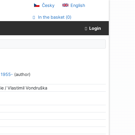
Česky
English
In the basket (
0
)
Login
, 1955-
(author)
hie / Vlastimil Vondruška