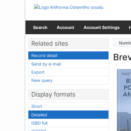
Go to content
Go to menu
Accessibility declaration
Search
Account
Account Settings
Related sites
Numbe
Brev
Record detail
Send by e-mail
Export
New query
Display formats
Short
Detailed
ISBD full