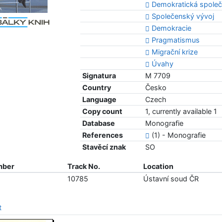
Demokratická spole
Společenský vývoj
Demokracie
Pragmatismus
Migrační krize
Úvahy
Signatura
M 7709
Country
Česko
Language
Czech
Copy count
1, currently available 1
Database
Monografie
References
(1) - Monografie
Stavěcí znak
SO
mber
Track No.
Location
10785
Ústavní soud ČR
t