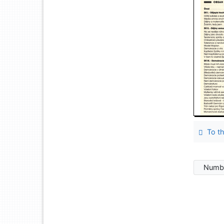
To th
Numbe