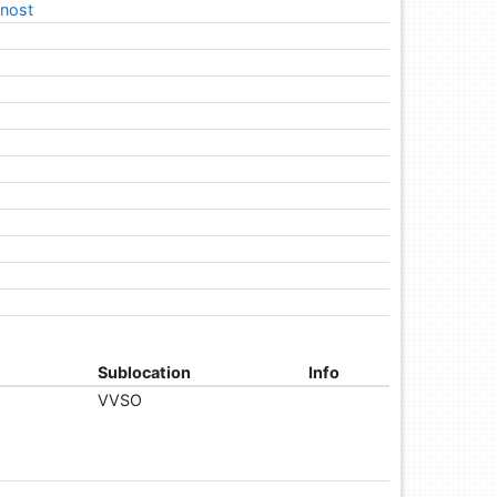
čnost
Sublocation
Info
VVSO