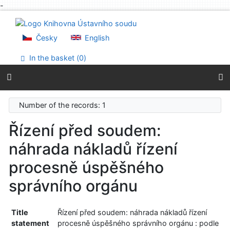
-
Go to content
Go to menu
Accessibility declaration
Česky
English
In the basket (
0
)
Number of the records: 1
Řízení před soudem:
náhrada nákladů řízení
procesně úspěšného
správního orgánu
Title
Řízení před soudem: náhrada nákladů řízení
statement
procesně úspěšného správního orgánu : podle