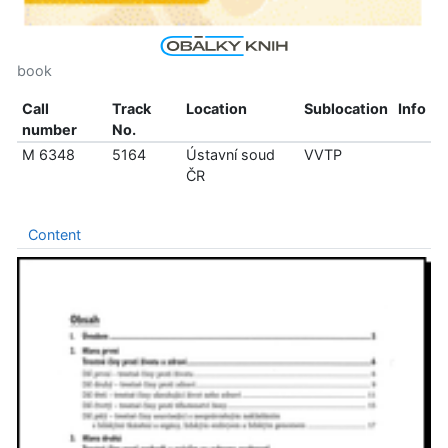
book
Call
Track
Location
Sublocation
Info
number
No.
M 6348
5164
Ústavní soud
VVTP
ČR
Content