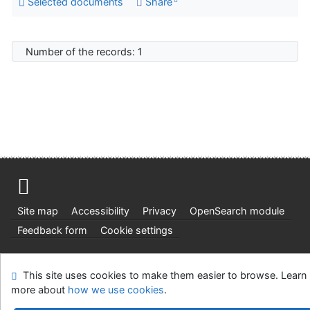
Selected documents
Share
Number of the records: 1
Site map
Accessibility
Privacy
OpenSearch module
Feedback form
Cookie settings
Ústavní soud, IČO: 48513687, se sídlem Joštova 625/8,
This site uses cookies to make them easier to browse. Learn
660 83 Brno
more about
how we use cookies
.
©1993-2026
IPAC
v.4.8.63a
-
Cosmotron Slovakia, s.r.o.