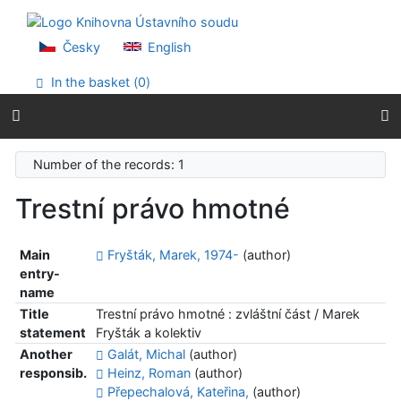
Go to content
Go to menu
Accessibility declaration
Česky
English
In the basket (
0
)
Number of the records: 1
Trestní právo hmotné
Main
Fryšták, Marek, 1974-
(author)
entry-
name
Title
Trestní právo hmotné : zvláštní část / Marek
statement
Fryšták a kolektiv
Another
Galát, Michal
(author)
responsib.
Heinz, Roman
(author)
Přepechalová, Kateřina,
(author)