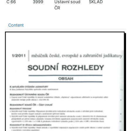
C 66
3999
Ústavní soud
SKLAD
ČR
Content