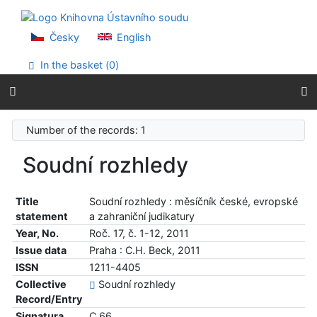
Go to content
Go to menu
Accessibility declaration
Česky
English
In the basket (
0
)
Number of the records: 1
Soudní rozhledy
Title
Soudní rozhledy : měsíčník české, evropské
statement
a zahraniční judikatury
Year, No.
Roč. 17, č. 1-12, 2011
Issue data
Praha : C.H. Beck, 2011
ISSN
1211-4405
Collective
Soudní rozhledy
Record/Entry
Signatura
C 66