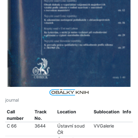
journal
Call
Track
Location
Sublocation
Info
number
No.
C 66
3644
Ústavní soud
VVGalerie
ČR