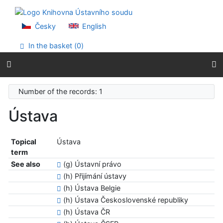
Go to content
Go to menu
Accessibility declaration
Česky
English
In the basket (
0
)
Number of the records: 1
Ústava
Topical
Ústava
term
See also
(g) Ústavní právo
(h) Přijímání ústavy
(h) Ústava Belgie
(h) Ústava Československé republiky
(h) Ústava ČR