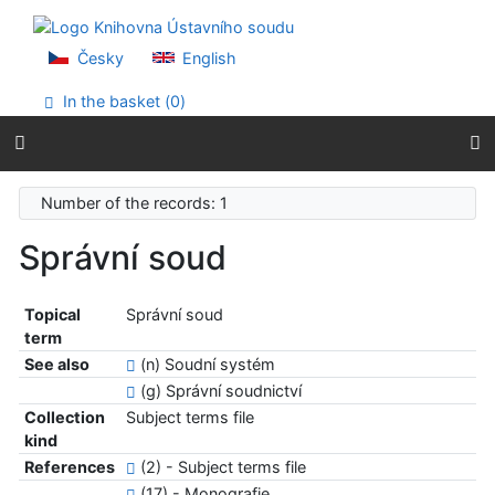
Go to content
Go to menu
Accessibility declaration
Česky
English
In the basket (
0
)
Number of the records: 1
Správní soud
Topical
Správní soud
term
See also
(n) Soudní systém
(g) Správní soudnictví
Collection
Subject terms file
kind
References
(2) - Subject terms file
(17) - Monografie