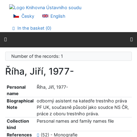
Go to content
Go to menu
Accessibility declaration
Česky
English
In the basket (
0
)
Number of the records: 1
Říha, Jiří, 1977-
Personal
Říha, Jiří, 1977-
name
Biographical
odborný asistent na katedře trestního práva
Note
PF UK, současně působí jako soudce NS ČR,
práce z oboru trestního práva.
Collection
Personal names and family names file
kind
References
(52) - Monografie