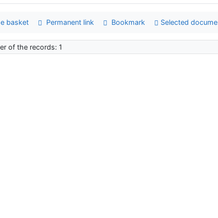
e basket
Permanent link
Bookmark
Selected docume
r of the records: 1