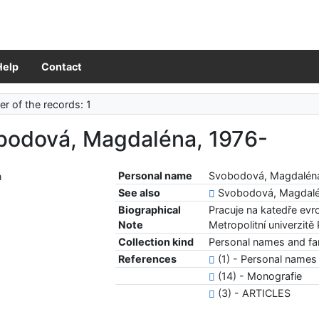
Help
Contact
r of the records: 1
bodová, Magdaléna, 1976-
Personal name
Svobodová, Magdaléna
See also
Svobodová, Magdalé
Biographical
Pracuje na katedře evr
Note
Metropolitní univerzitě
Collection kind
Personal names and fam
References
(1) - Personal names 
(14) - Monografie
(3) - ARTICLES