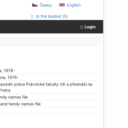
Česky
English
In the basket (
0
)
Login
, 1976-
na, 1976-
opskéh práva Právnické fakulty UK a přednáší na
 Praha
ily names file
and family names file