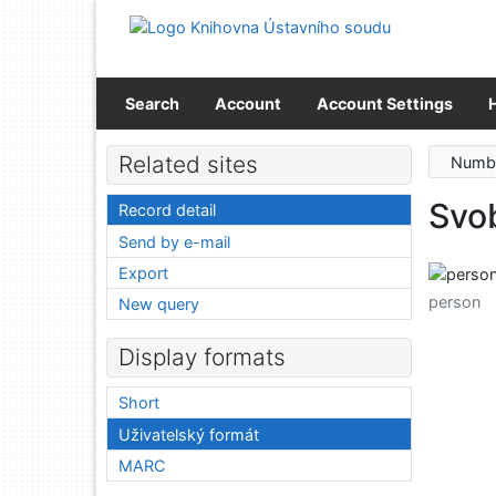
Go to content
Go to menu
Accessibility declaration
Search
Account
Account Settings
Related sites
Numbe
Svo
Record detail
Send by e-mail
Export
person
New query
Display formats
Short
Uživatelský formát
MARC