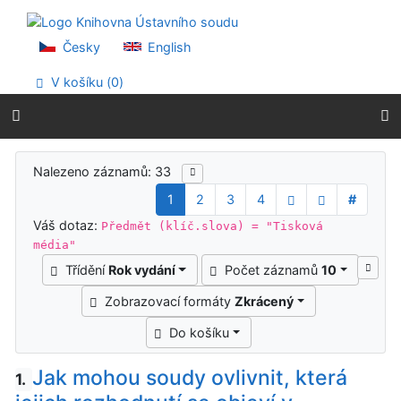
Přejít na obsah
Přejít na menu
Prohlášení o webové přístupnosti
Česky
English
V košíku (
0
)
Výsledky vyhledávání
Nalezeno záznamů: 33
1
2
3
4
#
Váš dotaz:
Předmět (klíč.slova) = "Tisková
média"
Třídění
Rok vydání
Počet záznamů
10
Zobrazovací formáty
Zkrácený
Do košíku
Jak mohou soudy ovlivnit, která
1.