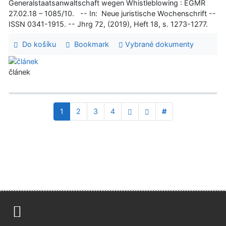
Generalstaatsanwaltschaft wegen Whistleblowing : EGMR
27.02.18 – 1085/10. -- In: Neue juristische Wochenschrift --
ISSN 0341-1915. -- Jhrg 72, (2019), Heft 18, s. 1273-1277.
Do košíku
Bookmark
Vybrané dokumenty
článek
1
2
3
4
#