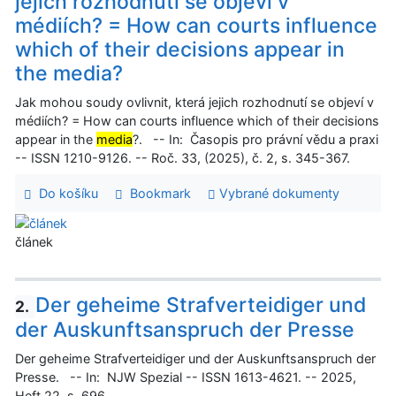
jejich rozhodnutí se objeví v
médiích? = How can courts influence
which of their decisions appear in
the media?
Jak mohou soudy ovlivnit, která jejich rozhodnutí se objeví v
médiích? = How can courts influence which of their decisions
appear in the
media
?. -- In: Časopis pro právní vědu a praxi
-- ISSN 1210-9126. -- Roč. 33, (2025), č. 2, s. 345-367.
Do košíku
Bookmark
Vybrané dokumenty
článek
Der geheime Strafverteidiger und
2.
der Auskunftsanspruch der Presse
Der geheime Strafverteidiger und der Auskunftsanspruch der
Presse. -- In: NJW Spezial -- ISSN 1613-4621. -- 2025,
Heft 22, s. 696.