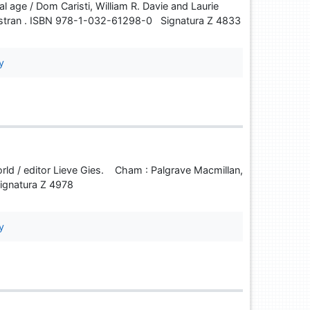
al age / Dom Caristi, William R. Davie and Laurie
 stran . ISBN 978-1-032-61298-0 Signatura Z 4833
y
world / editor Lieve Gies. Cham : Palgrave Macmillan,
ignatura Z 4978
y