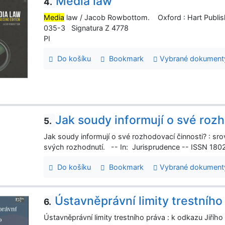
Media law
4.
Media
law / Jacob Rowbottom. Oxford : Hart Publishi
035-3 Signatura Z 4778
PI
Do košíku
Bookmark
Vybrané dokument
Jak soudy informují o své roz
5.
Jak soudy informují o své rozhodovací činnosti? : sr
svých rozhodnutí. -- In: Jurisprudence -- ISSN 1802-
Do košíku
Bookmark
Vybrané dokument
Ústavněprávní limity trestního
6.
Ústavněprávní limity trestního práva : k odkazu Jiřího