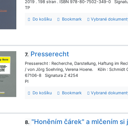
2019 . 198 stran . ISBN 978-80-7502-349-0 Signat
TP
Do košíku
Bookmark
Vybrané dokument
Presserecht
7.
Presserecht : Recherche, Darstellung, Haftung im Re
/ von Jörg Soehring, Verena Hoene. Köln : Schmidt O
67106-8 Signatura Z 4254
PI
Do košíku
Bookmark
Vybrané dokument
"Honěním čárek" a mlčením si 
8.