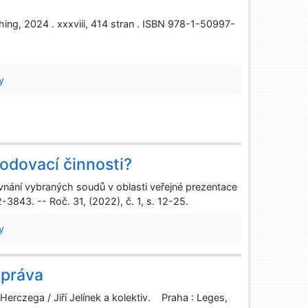
ng, 2024 . xxxviii, 414 stran . ISBN 978-1-50997-
y
hodovací činnosti?
ovnání vybraných soudů v oblasti veřejné prezentace
3843. -- Roč. 31, (2022), č. 1, s. 12-25.
y
 práva
 Herczega / Jiří Jelínek a kolektiv. Praha : Leges,