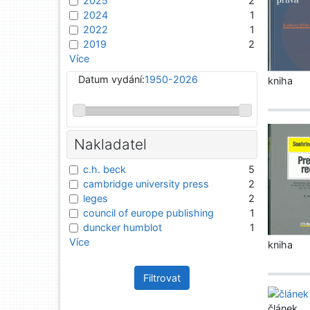
2025
2
2024
1
2022
1
2019
2
Více
Datum vydání:
1950-2026
kniha
Nakladatel
c.h. beck
5
cambridge university press
2
leges
2
council of europe publishing
1
duncker humblot
1
Více
kniha
Filtrovat
článek