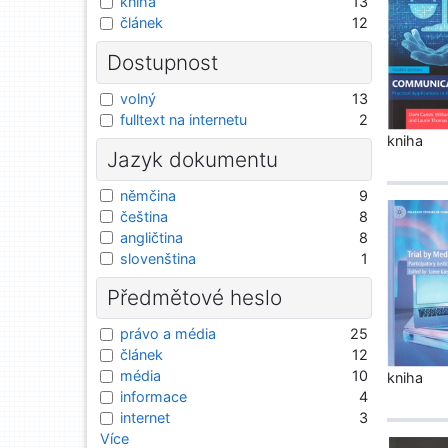
kniha
13
článek
12
Dostupnost
volný
13
fulltext na internetu
2
kniha
Jazyk dokumentu
němčina
9
čeština
8
angličtina
8
slovenština
1
Předmětové heslo
právo a média
25
článek
12
média
10
kniha
informace
4
internet
3
Více