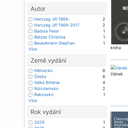
Autor
Herczeg Jiří 1969-
2
Herczeg Jiří 1969-2017
2
Badura Peter
1
Betzler Christina
1
Beukelmann Stephan
1
kniha
Více
Země vydání
Německo
8
článek
Česko
8
Velká Británie
4
Nizozemsko
2
Rakousko
1
Více
Rok vydání
2026
1