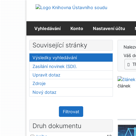
Přejít na obsah
Přejít na menu
Prohlášení o webové přístupnosti
Vyhledávání
Konto
Nastavení účtu
Výs
Související stránky
Nale
Váš d
Výsledky vyhledávání
T
Zasílání novinek (SDI).
Upravit dotaz
Zdroje
článek
Nový dotaz
Filtrovat
Druh dokumentu