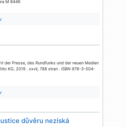
ura M 8446
y
cht der Presse, des Rundfunks und der neuen Medien
tto KG, 2019 . xxvii, 788 stran . ISBN 978-3-504-
y
justice důvěru nezíská