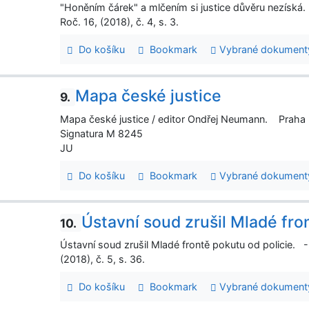
"Honěním čárek" a mlčením si justice důvěru nezíská. 
Roč. 16, (2018), č. 4, s. 3.
Do košíku
Bookmark
Vybrané dokument
Mapa české justice
9.
Mapa české justice / editor Ondřej Neumann. Praha : 
Signatura M 8245
JU
Do košíku
Bookmark
Vybrané dokument
Ústavní soud zrušil Mladé fro
10.
Ústavní soud zrušil Mladé frontě pokutu od policie. -
(2018), č. 5, s. 36.
Do košíku
Bookmark
Vybrané dokument