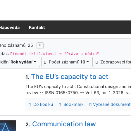
Nápověda
Kontakt
ledky vyhledávání
zeno záznamů: 25
otaz:
Předmět (klíč.slova) = "Právo a média"
řídění
Rok vydání
Počet záznamů
10
Zobrazovací f
The EU’s capacity to act
1.
The EU’s capacity to act : Constitutional design and 
review -- ISSN 0165-0750. -- Vol. 63, no. 1, 2026, s
Do košíku
Bookmark
Vybrané dokument
Communication law
2.