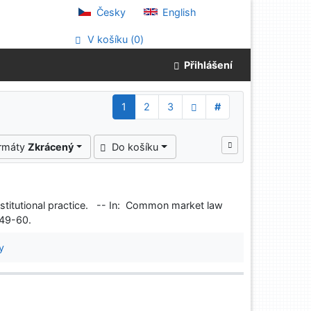
Česky
English
V košíku (
0
)
Přihlášení
1
2
3
#
ormáty
Zkrácený
Do košíku
institutional practice. -- In: Common market law
. 49-60.
y