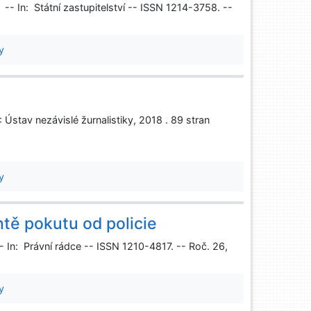
-- In: Státní zastupitelství -- ISSN 1214-3758. --
y
Ústav nezávislé žurnalistiky, 2018 . 89 stran
y
ntě pokutu od policie
- In: Právní rádce -- ISSN 1210-4817. -- Roč. 26,
y