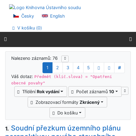
Přejít na obsah
Přejít na menu
Prohlášení o webové přístupnosti
Česky
English
V košíku (
0
)
Výsledky vyhledávání
Nalezeno záznamů: 76
1
2
3
4
5
#
Váš dotaz:
Předmět (klíč.slova) = "Opatření
obecné povahy"
Třídění
Rok vydání
Počet záznamů
10
Zobrazovací formáty
Zkrácený
Do košíku
Soudní přezkum územního plánu
1.