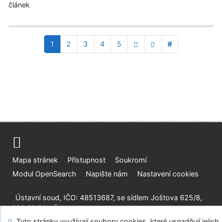
článek
1
2
3
4
5
#
Mapa stránek
Přístupnost
Soukromí
Modul OpenSearch
Napište nám
Nastavení cookies
Ústavní soud, IČO: 48513687, se sídlem Joštova 625/8,
660 83 Brno
Tyto stránky využívají soubory cookies, které usnadňují jejich