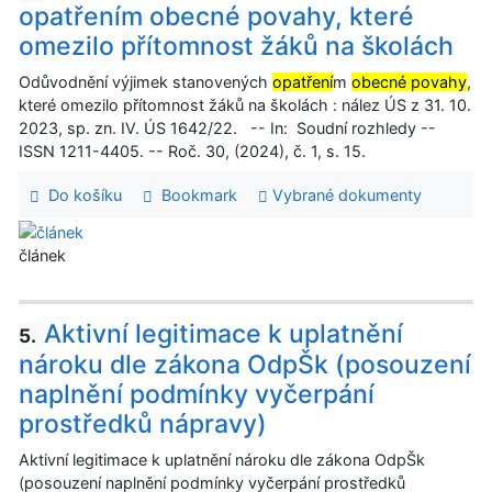
opatřením obecné povahy, které
omezilo přítomnost žáků na školách
Odůvodnění výjimek stanovených
opatření
m
obecné povahy
,
které omezilo přítomnost žáků na školách : nález ÚS z 31. 10.
2023, sp. zn. IV. ÚS 1642/22. -- In: Soudní rozhledy --
ISSN 1211-4405. -- Roč. 30, (2024), č. 1, s. 15.
Do košíku
Bookmark
Vybrané dokumenty
článek
Aktivní legitimace k uplatnění
5.
nároku dle zákona OdpŠk (posouzení
naplnění podmínky vyčerpání
prostředků nápravy)
Aktivní legitimace k uplatnění nároku dle zákona OdpŠk
(posouzení naplnění podmínky vyčerpání prostředků