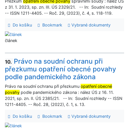
Přezkum
opatření obecné povahy
správními soudy : nález ÚS
z 31. 1. 2023, sp. zn. III. ÚS 2329/21. -- In: Soudní rozhledy
-- ISSN 1211-4405. -- Roč. 29, (2023), č. 4, s. 118-119.
Do košíku
Bookmark
Vybrané dokumenty
článek
Právo na soudní ochranu při
10.
přezkumu opatření obecné povahy
podle pandemického zákona
Právo na soudní ochranu při přezkumu
opatření obecné
povahy
podle pandemického zákona : nález ÚS z 16. 11.
2021, sp. zn. II. ÚS 2385/21. -- In: Soudní rozhledy -- ISSN
1211-4405. -- Roč. 28, (2022), č. 1, s. 13.
Do košíku
Bookmark
Vybrané dokumenty