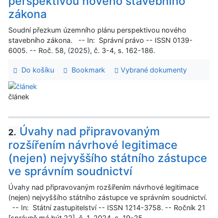
perspektivou nového stavebního
zákona
Soudní přezkum územního plánu perspektivou nového
stavebního zákona. -- In: Správní právo -- ISSN 0139-
6005. -- Roč. 58, (2025), č. 3-4, s. 162-186.
Do košíku
Bookmark
Vybrané dokumenty
článek
Úvahy nad připravovaným
2.
rozšířením návrhové legitimace
(nejen) nejvyššího státního zástupce
ve správním soudnictví
Úvahy nad připravovaným rozšířením návrhové legitimace
(nejen) nejvyššího státního zástupce ve správním soudnictví.
-- In: Státní zastupitelství -- ISSN 1214-3758. -- Ročník 21
[správně má být 22], č. 1, 2024, s. 19-25.