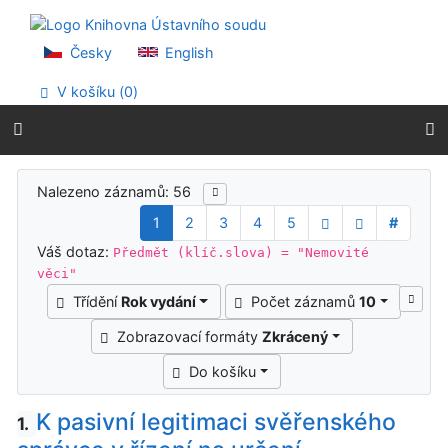
Přejít na obsah
Přejít na menu
Prohlášení o webové přístupnosti
Česky
English
V košíku (
0
)
Výsledky vyhledávání
Nalezeno záznamů: 56
1
2
3
4
5
#
Váš dotaz:
Předmět (klíč.slova) = "Nemovité
věci"
Třídění
Rok vydání
Počet záznamů
10
Zobrazovací formáty
Zkrácený
Do košíku
K pasivní legitimaci svěřenského
1.