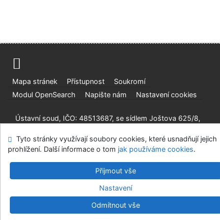
Mapa stránek
Přístupnost
Soukromí
Modul OpenSearch
Napište nám
Nastavení cookies
Ústavní soud, IČO: 48513687, se sídlem Joštova 625/8,
660 83 Brno
Tyto stránky využívají soubory cookies, které usnadňují jejich
©1993-2026
IPAC
v.4.8.63a
-
Cosmotron Bohemia, s.r.o.
prohlížení. Další informace o tom
jak používáme cookies
.
Přijmout vše
Nastavení
Odmítnout vše