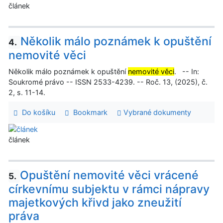
článek
Několik málo poznámek k opuštění
4.
nemovité věci
Několik málo poznámek k opuštění
nemovité věci
. -- In:
Soukromé právo -- ISSN 2533-4239. -- Roč. 13, (2025), č.
2, s. 11-14.
Do košíku
Bookmark
Vybrané dokumenty
článek
Opuštění nemovité věci vrácené
5.
církevnímu subjektu v rámci nápravy
majetkových křivd jako zneužití
práva