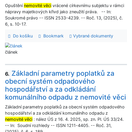
Opuštění
nemovité věci
vrácené církevnímu subjektu v rámci
nápravy majetkových křivd jako zneužití práva. -- In:
Soukromé právo -- ISSN 2533-4239. -- Roč. 13, (2025), č.
6, s. 10-17.
Do košíku
Bookmark
Vybrané dokumenty
článek
Základní parametry poplatků za
6.
obecní systém odpadového
hospodářství a za odkládání
komunálního odpadu z nemovité věci
Základní parametry poplatků za obecní systém odpadového
hospodářství a za odkládání komunálního odpadu z
nemovité věci
: nález ÚS z 16. 4. 2025, sp. zn. Pl. ÚS 33/24.
-- In: Soudní rozhledy -- ISSN 1211-4405. -- Roč. 31,
(2025), č. 6, s. 189.