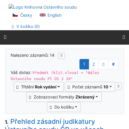
Přejít na obsah
Přejít na menu
Prohlášení o webové přístupnosti
Česky
English
V košíku (
0
)
Výsledky vyhledávání
Nalezeno záznamů: 14
1
2
#
Váš dotaz:
Předmět (klíč.slova) = "Nález
Ústavního soudu Pl ÚS 2 20"
Třídění
Rok vydání
Počet záznamů
10
Zobrazovací formáty
Zkrácený
Do košíku
Přehled zásadní judikatury
1.