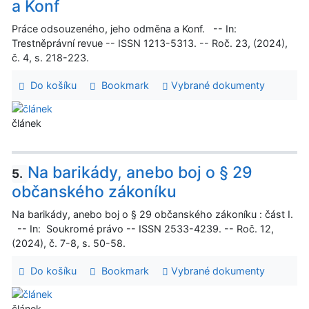
a Konf
Práce odsouzeného, jeho odměna a Konf. -- In:
Trestněprávní revue -- ISSN 1213-5313. -- Roč. 23, (2024),
č. 4, s. 218-223.
Do košíku
Bookmark
Vybrané dokumenty
článek
Na barikády, anebo boj o § 29
5.
občanského zákoníku
Na barikády, anebo boj o § 29 občanského zákoníku : část I.
-- In: Soukromé právo -- ISSN 2533-4239. -- Roč. 12,
(2024), č. 7-8, s. 50-58.
Do košíku
Bookmark
Vybrané dokumenty
článek