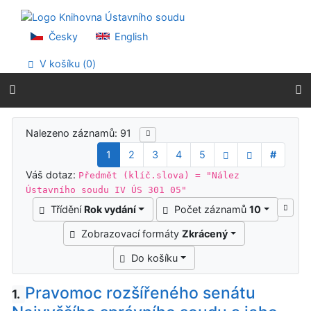
Přejít na obsah
Přejít na menu
Prohlášení o webové přístupnosti
Česky
English
V košíku (
0
)
Výsledky vyhledávání
Nalezeno záznamů: 91
1
2
3
4
5
#
Váš dotaz:
Předmět (klíč.slova) = "Nález
Ústavního soudu IV ÚS 301 05"
Třídění
Rok vydání
Počet záznamů
10
Zobrazovací formáty
Zkrácený
Do košíku
Pravomoc rozšířeného senátu
1.