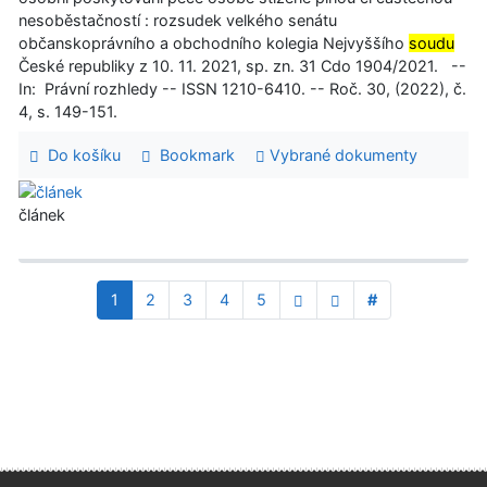
nesoběstačností : rozsudek velkého senátu
občanskoprávního a obchodního kolegia Nejvyššího
soudu
České republiky z 10. 11. 2021, sp. zn. 31 Cdo 1904/2021. --
In: Právní rozhledy -- ISSN 1210-6410. -- Roč. 30, (2022), č.
4, s. 149-151.
Do košíku
Bookmark
Vybrané dokumenty
článek
1
2
3
4
5
#