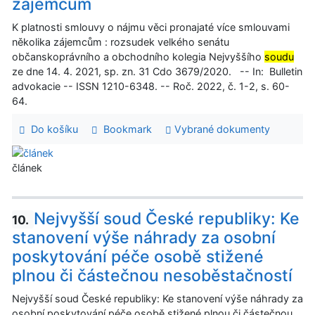
zájemcům
K platnosti smlouvy o nájmu věci pronajaté více smlouvami
několika zájemcům : rozsudek velkého senátu
občanskoprávního a obchodního kolegia Nejvyššího
soudu
ze dne 14. 4. 2021, sp. zn. 31 Cdo 3679/2020. -- In: Bulletin
advokacie -- ISSN 1210-6348. -- Roč. 2022, č. 1-2, s. 60-
64.
Do košíku
Bookmark
Vybrané dokumenty
článek
Nejvyšší soud České republiky: Ke
10.
stanovení výše náhrady za osobní
poskytování péče osobě stižené
plnou či částečnou nesoběstačností
Nejvyšší soud České republiky: Ke stanovení výše náhrady za
osobní poskytování péče osobě stižené plnou či částečnou