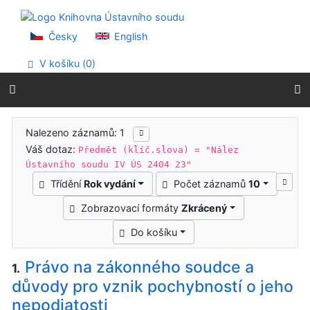
Přejít na obsah
Přejít na menu
Prohlášení o webové přístupnosti
Česky
English
V košíku (
0
)
Výsledky vyhledávání
Nalezeno záznamů: 1
Váš dotaz:
Předmět (klíč.slova) = "Nález
Ústavního soudu IV ÚS 2404 23"
Třídění
Rok vydání
Počet záznamů
10
Zobrazovací formáty
Zkrácený
Do košíku
Právo na zákonného soudce a
1.
důvody pro vznik pochybností o jeho
nepodjatosti